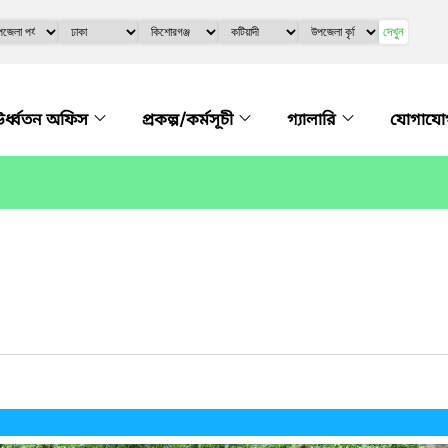
দেখুন
র্ধ্বতন অফিস
প্রকল্প/কর্মসূচী
গ্যালারি
যোগায