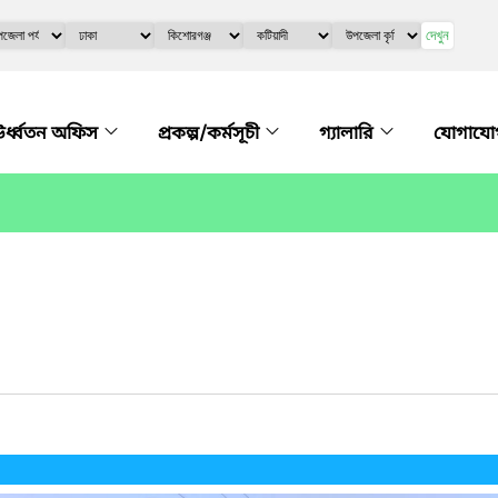
দেখুন
র্ধ্বতন অফিস
প্রকল্প/কর্মসূচী
গ্যালারি
যোগায