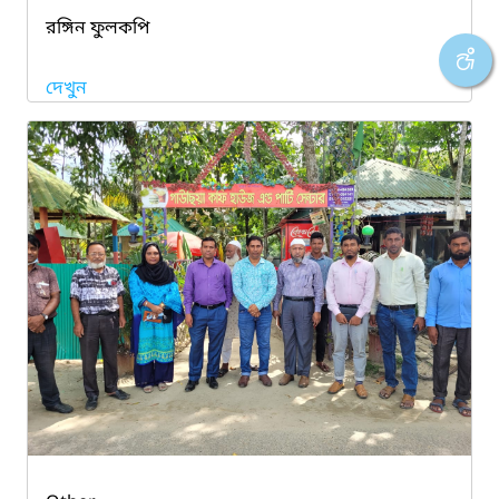
রঙ্গিন ফুলকপি
দেখুন