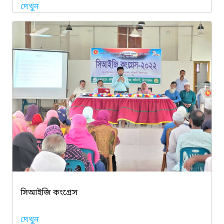
দেখুন
সিআইজি কংগ্রেস
দেখুন