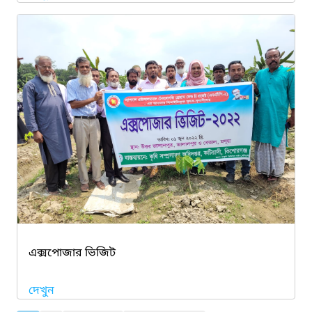
এক্সপোজার ভিজিট
দেখুন