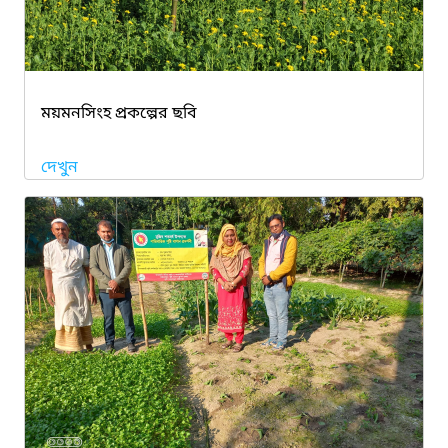
ময়মনসিংহ প্রকল্পের ছবি
দেখুন