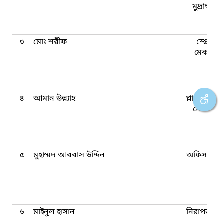
মুদ্রাক্ষ
৩
মোঃ শরীফ
স্প্রেয়া
মেকান
৪
আমান উল্ল্যাহ
প্লান্ট প্র
মোকাদ্দ
৫
মুহাম্মদ আববাস উদ্দিন
অফিস সহ
৬
মাইনুল হাসান
নিরাপত্তা প