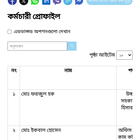
আপনার মতামত প্রদান করুন
কর্মচারী প্রোফাইল
এডভান্সড অপশনগুলো দেখান
পৃষ্ঠা আইটেম
নং
নাম
পদবি
১
মোঃ ফরজুল হক
উচ্চমা
সহকারী 
হিসাব রক
২
মোঃ ইকবাল হোসেন
অফিস সহ
কাম কম্পি