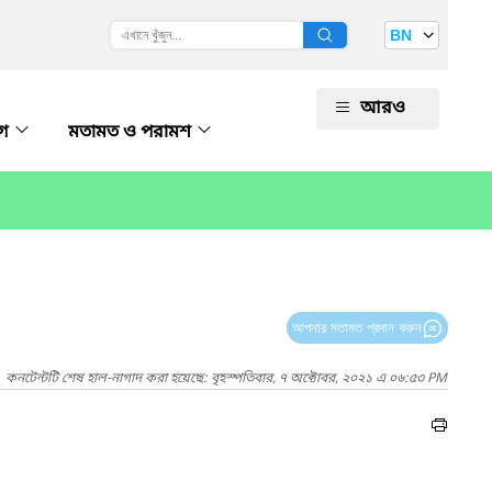
BN
আরও
োগ
মতামত ও পরামশ
আপনার মতামত প্রদান করুন
কনটেন্টটি শেষ হাল-নাগাদ করা হয়েছে: বৃহস্পতিবার, ৭ অক্টোবর, ২০২১ এ ০৬:৫৩ PM