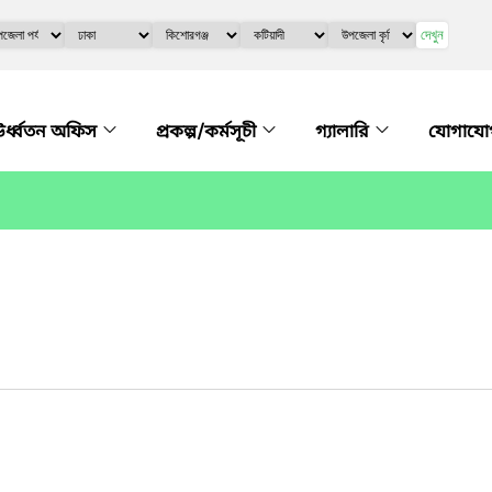
দেখুন
র্ধ্বতন অফিস
প্রকল্প/কর্মসূচী
গ্যালারি
যোগায