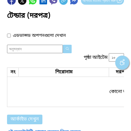
আপনার মতামত প্রদান করুন
টেন্ডার (দরপত্র)
এডভান্সড অপশনগুলো দেখান
পৃষ্ঠা আইটেম
নং
শিরোনাম
দরপত্র 
কোনো তথ্য
আর্কাইভ দেখুন